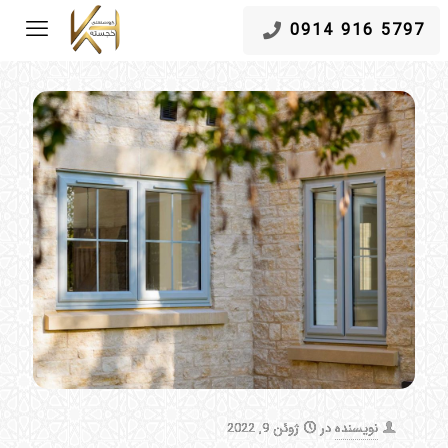
5797 916 0914
نویسنده
در
ژوئن 9, 2022