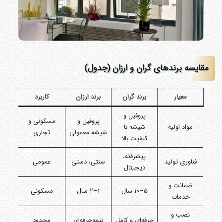
مقایسه برندهای گران و ارزان (جدول)
معیار
برند گران
برند ارزان
کاربرد
پروفیل و
پروفیل و
مسکونی و
مواد اولیه
شیشه با
شیشه معمولی
تجاری
کیفیت بالا
پیشرفته،
فناوری تولید
سنتی، دستی
عمومی
دیجیتال
ضمانت و
۵–۱۰ سال
۱–۲ سال
مسکونی
خدمات
نصب و
حرفه‌ای و کامل
نیمه‌حرفه‌ای
محدود