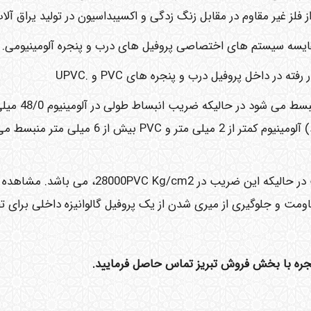
ایسه سیستم های اختصاصی پروفیل های درب و پنجره آلومینیومی.
در داخل پروفیل درب و پنجره های PVC و .UPVC
PVC به ازای هر 10 درجه سانتیگراد 6/1 میلی متر منبسط
است بطوریکه در دمای متوسط گرم (38 درجه سانتیگراد) آلومینیوم کمتر از 2 میلی متر و PVC بیش از 6 میلی متر منب
ضریب الاستیسیته در آلومینیوم 70000Kg/cm2 است در حالیکه این ضریب در 28000PVC Kg/cm2، می 
ش استحکام و مقاومت و جلوگیری از میری شدن از یک پروفیل گالوانیزه داخلی برای 
پنجره با بخش فروش تبریز تماس حاصل فرمایید.