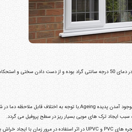
Vicat pointدر پروفیل PVC که نقطه میری شدن PVC در دمای 50 درجه سانتی گراد بوده و از دست دادن سختی و است
شک و شکننده شدن پروفیل PVC بر اثر مرور زمان و بوجود آمدن پدیده Ageing.با توجه به اختلاف قابل ملاحظه د
زنگ زدن یراق آلات مورد استفاده در سیستم درب و پنجره های PVC و UPVC در اثر استفاده در مرور زمان با ایجاد خراش 