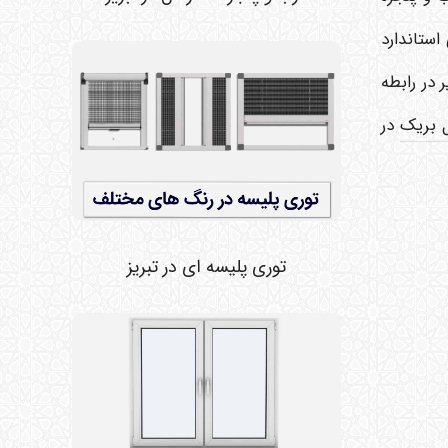
اولیه نامرغوب و ارزان هستند نه UPVC های دارای استاندارد
 در رابطه
ل بریک
در
توری پلیسه ای در تبریز