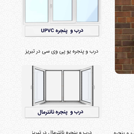
درب و پنجره یو پی وی سی در تبریز
درب و پنجره نانترمال در تبریز
ت به ( PVC تفاوت قیمت 299 درصدی UPVC با ) PVC و اینکه %90 از درب و پنجره