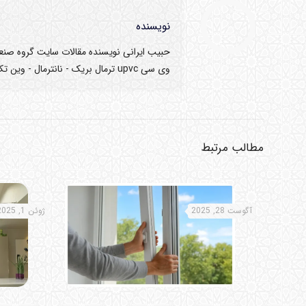
نویسنده
حبیب ایرانی نویسنده مقالات سایت گروه صنعت
وی سی upvc ترمال بریک - نانترمال - وین تک در تبریز
مطالب مرتبط
آگوست 28, 2025
ژوئن 1, 2025