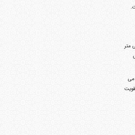
 می شود در حالیکه ضریب انبساط طولی در آلومینیوم 48/0 میلی متر
سط می
باشد. مشاهده می
تقویت