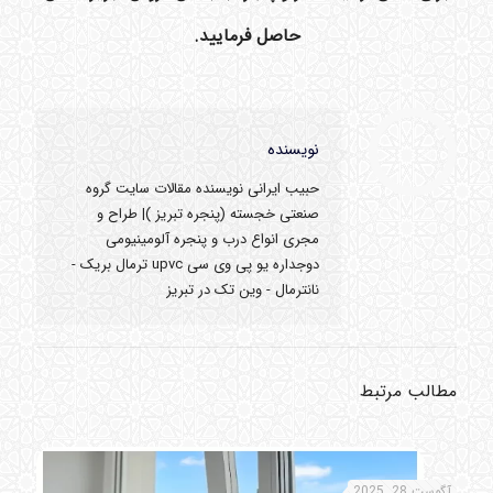
حاصل فرمایید.
نویسنده
حبیب ایرانی نویسنده مقالات سایت گروه
صنعتی خجسته (پنجره تبریز )| طراح و
مجری انواع درب و پنجره آلومینیومی
دوجداره یو پی وی سی upvc ترمال بریک -
نانترمال - وین تک در تبریز
مطالب مرتبط
آگوست 28, 2025