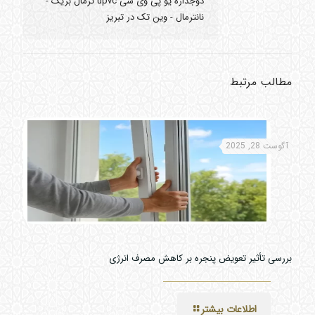
دوجداره یو پی وی سی upvc ترمال بریک -
نانترمال - وین تک در تبریز
مطالب مرتبط
آگوست 28, 2025
بررسی تأثیر تعویض پنجره بر کاهش مصرف انرژی
اطلاعات بیشتر